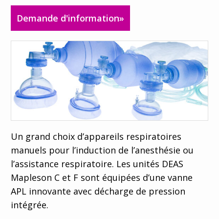
Contacte
Demande d'information»
z nous
Recherche
Select your
Un grand choix d’appareils respiratoires
language
manuels pour l’induction de l’anesthésie ou
l’assistance respiratoire. Les unités DEAS
Italiano
Mapleson C et F sont équipées d’une vanne
Español
APL innovante avec décharge de pression
English
intégrée.