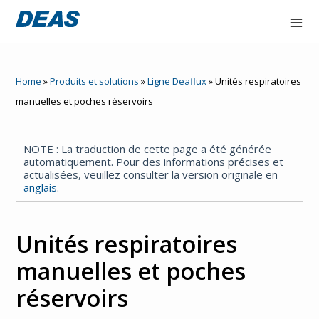
Accex
Home
»
Produits et solutions
»
Ligne Deaflux
»
Unités respiratoires
Atorex
manuelles et poches réservoirs
Ligne
NOTE : La traduction de cette page a été générée
Deaflux
automatiquement. Pour des informations précises et
actualisées, veuillez consulter la version originale en
FlowOne
anglais
.
Hydraltis
Unités respiratoires
Nair
manuelles et poches
Entrepris
réservoirs
e