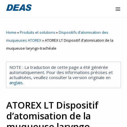
Accex
Home
»
Produits et solutions
»
Dispositifs d’atomisation des
Atorex
muqueuses ATOREX
»
ATOREX LT Dispositif d’atomisation de la
muqueuse laryngo-trachéale
Ligne
Deaflux
NOTE : La traduction de cette page a été générée
automatiquement. Pour des informations précises et
FlowOne
actualisées, veuillez consulter la version originale en
anglais
.
Hydraltis
Nair
ATOREX LT Dispositif
d’atomisation de la
Entrepris
e
muqueuse laryngo-