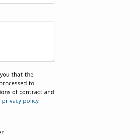
you that the
 processed to
tions of contract and
e
privacy policy
er