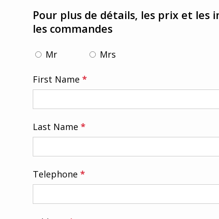
Pour plus de détails, les prix et les
Contacte
les commandes
z nous
Mr
Mrs
Recherche
First Name
*
Last Name
*
Select your
language
Italiano
Telephone
*
Español
English