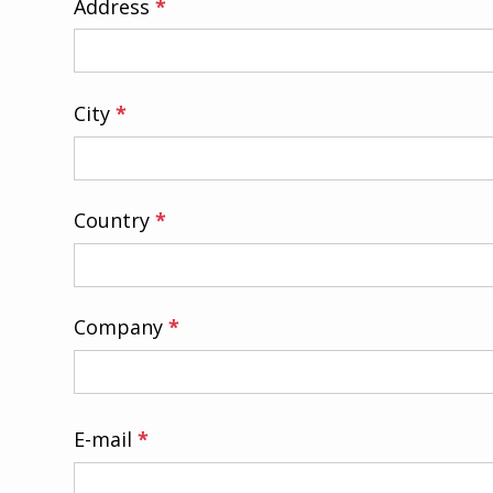
Deutsch
Address
*
City
*
Country
*
Company
*
E-mail
*