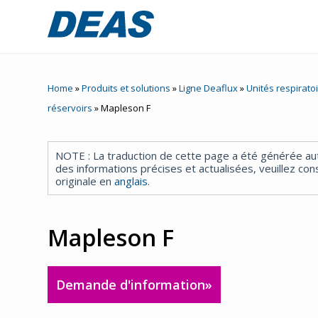
Accex
Home
»
Produits et solutions
»
Ligne Deaflux
»
Unités respirato
Atorex
réservoirs
»
Mapleson F
Ligne
Deaflux
NOTE : La traduction de cette page a été générée a
des informations précises et actualisées, veuillez cons
originale en
anglais
.
FlowOne
Hydraltis
Mapleson F
Nair
Entrepris
Demande d'information»
e