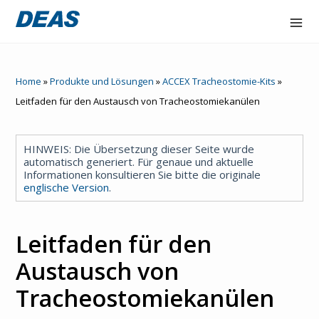
Accex
Home
»
Produkte und Lösungen
»
ACCEX Tracheostomie-Kits
»
Atorex
Leitfaden für den Austausch von Tracheostomiekanülen
Deaflux line
HINWEIS: Die Übersetzung dieser Seite wurde
FlowOne
automatisch generiert. Für genaue und aktuelle
Informationen konsultieren Sie bitte die originale
englische Version
.
Hydraltis
NAIR
Leitfaden für den
Unternehme
Austausch von
n
Tracheostomiekanülen
Kontakt