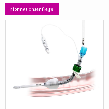
Informationsanfrage»
Suche
Select your
language
Italiano
Français
Español
English