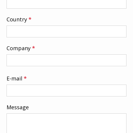
Wegwerfbar und steril
Phthalatfrei und latexfrei
Country
*
Company
*
E-mail
*
Message