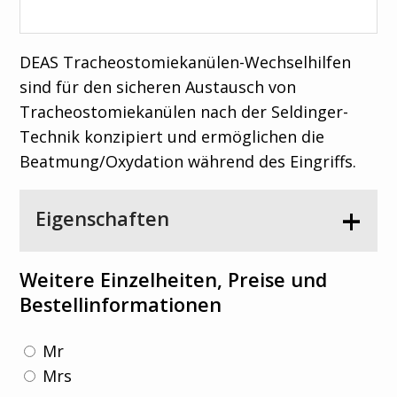
DEAS Tracheostomiekanülen-Wechselhilfen
sind für den sicheren Austausch von
Tracheostomiekanülen nach der Seldinger-
Technik konzipiert und ermöglichen die
Beatmung/Oxydation während des Eingriffs.
Eigenschaften
Weitere Einzelheiten, Preise und
Optimales Verhältnis zwischen dem
Bestellinformationen
Außendurchmesser der Führung und
dem Innendurchmesser des Rohrs,
Mr
das das Gleiten erleichtert
Mrs
Reduzierte distale Stufe zwischen