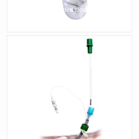
Atraumatic rounded closed tip with
holes