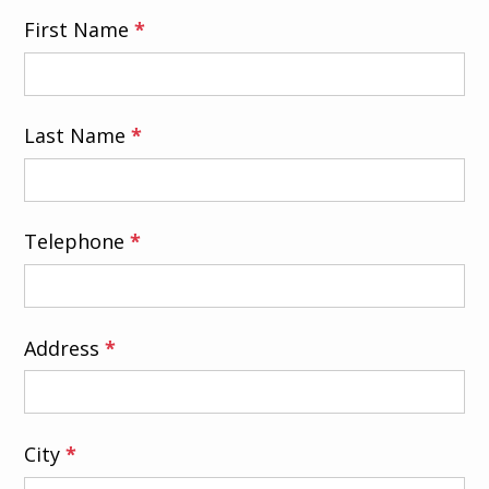
First Name
*
dem Tubus und der Führung für ein
einfaches Wiedereinführen des
Tubus
Abnehmbarer 15M-Anschluss für
Last Name
*
Belüftung/Sauerstoffzufuhr
Distale Löcher für hohen
Sauerstofffluss
Telephone
*
Atraumatisch abgerundete,
geschlossene Spitze mit Löchern
Zentimetertiefenmarkierungen für
präzises Einführen
Address
*
Erhältlich in zwei farbkodierten
Größen für Tracheostomiekanülen DI
7 und 8
City
*
Hergestellt aus flexiblem und
weichem Material