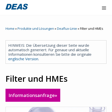
Accex
Home
»
Produkte und Lösungen
»
Deaflux-Linie
»
Filter und HMEs
Atorex
Deaflux line
HINWEIS: Die Übersetzung dieser Seite wurde
automatisch generiert. Für genaue und aktuelle
Informationen konsultieren Sie bitte die originale
FlowOne
englische Version
.
Hydraltis
Filter und HMEs
NAIR
Unternehme
Informationsanfrage»
n
Kontakt