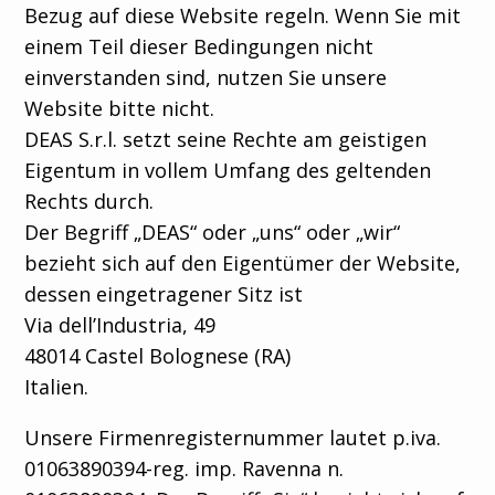
Bezug auf diese Website regeln. Wenn Sie mit
einem Teil dieser Bedingungen nicht
einverstanden sind, nutzen Sie unsere
Suche
Website bitte nicht.
DEAS S.r.l. setzt seine Rechte am geistigen
Eigentum in vollem Umfang des geltenden
Rechts durch.
Select your
Der Begriff „DEAS“ oder „uns“ oder „wir“
language
bezieht sich auf den Eigentümer der Website,
dessen eingetragener Sitz ist
Italiano
Via dell’Industria, 49
Français
48014 Castel Bolognese (RA)
Español
Italien.
English
Unsere Firmenregisternummer lautet p.iva.
01063890394-reg. imp. Ravenna n.