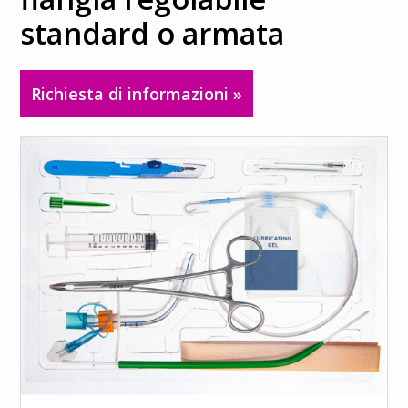
standard o armata
ci
Richiesta di informazioni »
Cerca
Select your
language
Français
Español
English
Deutsch