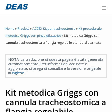
Accex
Home
»
Prodotti
»
ACCEX Kit per tracheostomia
»
Kit procedurale
Atorex
metodica Griggs con pinza dilatatrice
»
Kit metodica Griggs con
cannula tracheostomica a flangia regolabile standard o armata
Deaflux
line
NOTA: La traduzione di questa pagina è stata generata
automaticamente. Per informazioni accurate e
Flowone
aggiornate, si prega di consultare la versione originale
in
inglese
.
Hydraltis
Nair
Kit metodica Griggs con
cannula tracheostomica a
Azienda
flangia regolabile
Contatta