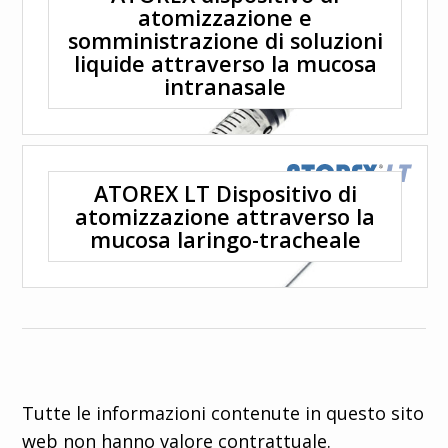
atomizzazione e
ci
somministrazione di soluzioni
liquide attraverso la mucosa
intranasale
Cerca
ATOREX LT Dispositivo di
atomizzazione attraverso la
Select your
mucosa laringo-tracheale
language
Français
Español
English
Tutte le informazioni contenute in questo sito
Deutsch
web non hanno valore contrattuale.