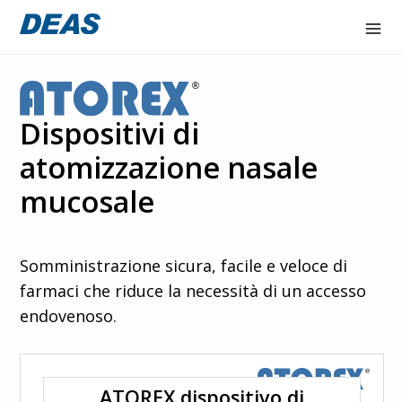
Accex
Atorex
Dispositivi di
atomizzazione nasale
Deaflux
mucosale
line
Flowone
Somministrazione sicura, facile e veloce di
Hydraltis
farmaci che riduce la necessità di un accesso
endovenoso.
Nair
Azienda
ATOREX dispositivo di
Contatta