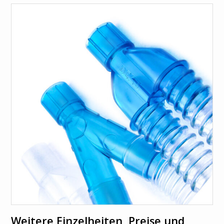
Suche
Select your
language
Italiano
Français
Español
English
Weitere Einzelheiten, Preise und