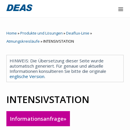
Accex
Home
»
Produkte und Lösungen
»
Deaflux-Linie
»
Atorex
Atmungskreisläufe
»
INTENSIVSTATION
Deaflux line
HINWEIS: Die Übersetzung dieser Seite wurde
FlowOne
automatisch generiert. Für genaue und aktuelle
Informationen konsultieren Sie bitte die originale
englische Version
.
Hydraltis
NAIR
INTENSIVSTATION
Unternehme
n
Informationsanfrage»
Kontakt