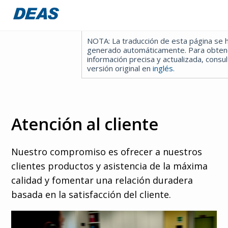
NOTA: La traducción de esta página se 
Accex
generado automáticamente. Para obten
información precisa y actualizada, consul
Atorex
versión original en
inglés
.
Linea
Deaflux
Atención al cliente
FlowOne
Nuestro compromiso es ofrecer a nuestros
Hydraltis
clientes productos y asistencia de la máxima
NAIR
calidad y fomentar una relación duradera
basada en la satisfacción del cliente.
Empresa
Contácteno