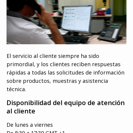
s
Buscar en
El servicio al cliente siempre ha sido
primordial, y los clientes reciben respuestas
Select your
rápidas a todas las solicitudes de información
language
sobre productos, muestras y asistencia
técnica.
Italiano
Disponibilidad del equipo de atención
Français
al cliente
English
Deutsch
De lunes a viernes
De 8:30 a 17:30 GMT +1